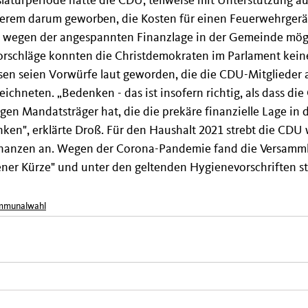
slaturperiode hatte die CDU, teilweise mit Unterstützung a
derem darum geworben, die Kosten für einen Feuerwehrger
g wegen der angespannten Finanzlage in der Gemeinde mögli
vorschläge konnten die Christdemokraten im Parlament kein
ssen seien Vorwürfe laut geworden, die die CDU-Mitglieder a
ichneten. „Bedenken - das ist insofern richtig, als dass di
gen Mandatsträger hat, die die prekäre finanzielle Lage in d
en", erklärte Droß. Für den Haushalt 2021 strebt die CDU
inanzen an. Wegen der Corona-Pandemie fand die Versamml
ener Kürze" und unter den geltenden Hygienevorschriften st
mmunalwahl