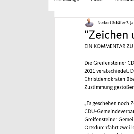
Norbert Schäfer
7. J
"Zeichen 
EIN KOMMENTAR Z
Die Greifensteiner C
2021 verabschiedet. Di
Christdemokraten über
Zustimmung gestoßen
„Es geschehen noch Z
CDU-Gemeindeverband
Greifensteiner Gemein
Ortsdurchfahrt zwei 