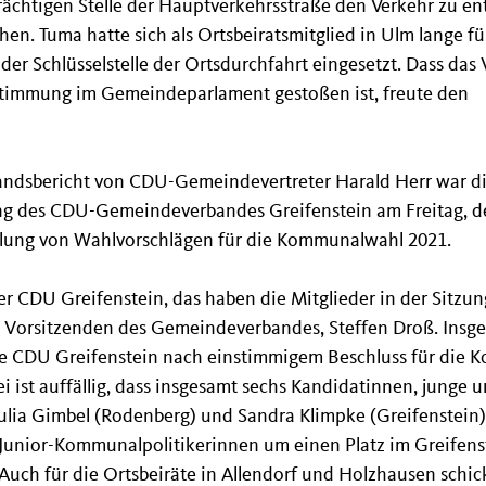
trächtigen Stelle der Hauptverkehrsstraße den Verkehr zu en
en. Tuma hatte sich als Ortsbeiratsmitglied in Ulm lange für
 der Schlüsselstelle der Ortsdurchfahrt eingesetzt. Dass da
ustimmung im Gemeindeparlament gestoßen ist, freute den 
tandsbericht von CDU-Gemeindevertreter Harald Herr war di
g des CDU-Gemeindeverbandes Greifenstein am Freitag, d
llung von Wahlvorschlägen für die Kommunalwahl 2021. 
er CDU Greifenstein, das haben die Mitglieder in der Sitzun
. Vorsitzenden des Gemeindeverbandes, Steffen Droß. Insge
ie CDU Greifenstein nach einstimmigem Beschluss für die
 ist auffällig, dass insgesamt sechs Kandidatinnen, junge un
 Julia Gimbel (Rodenberg) und Sandra Klimpke (Greifenstein
 Junior-Kommunalpolitikerinnen um einen Platz im Greifens
uch für die Ortsbeiräte in Allendorf und Holzhausen schic