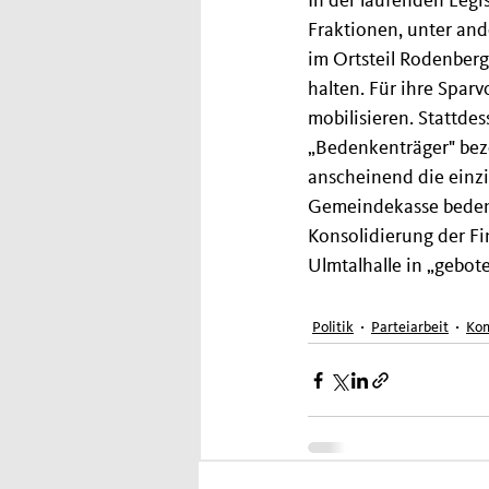
In der laufenden Legi
Fraktionen, unter an
im Ortsteil Rodenber
halten. Für ihre Spar
mobilisieren. Stattde
„Bedenkenträger" beze
anscheinend die einzi
Gemeindekasse bedenk
Konsolidierung der F
Ulmtalhalle in „gebot
Politik
Parteiarbeit
Ko