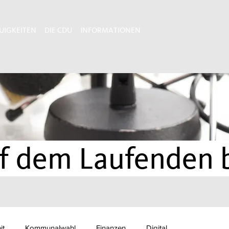
UIGKEITEN
DIE CDU
INFORMATIONEN
 dem Laufenden 
it
Kommunalwahl
Finanzen
Digital