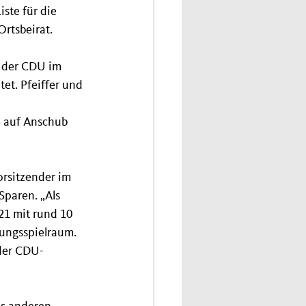
ste für die 
rtsbeirat.
e der CDU im 
et. Pfeiffer und 
 
 auf Anschub 
orsitzender im 
paren. „Als 
1 mit rund 10 
ungsspielraum. 
der CDU-