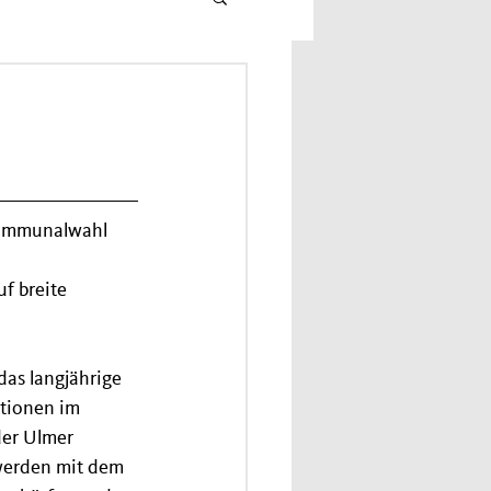
Kommunalwahl 
 
f breite 
as langjährige 
tionen im 
der Ulmer 
werden mit dem 