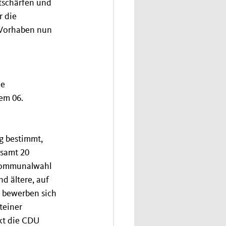
tschärfen und 
 die 
s Vorhaben nun 
e 
em 06. 
g bestimmt, 
samt 20 
 Kommunalwahl 
d ältere, auf 
) bewerben sich 
teiner 
kt die CDU 