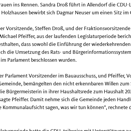
rauen ins Rennen. Sandra Droß führt in Allendorf die CDU-Li
n Holzhausen bewirbt sich Dagmar Neuser um einen Sitz im O
er Vorsitzende, Steffen Droß, und der Fraktionsvorsitzend
chael Pfeiffer, aus der laufenden Legislaturperiode bericht
esthalten, dass sowohl die Einführung der wiederkehrenden
auch die Umsetzung des Rats- und Bürgerinformationssystem
 im Parlament beschlossen wurden.
er Parlament Vorsitzender im Bauausschuss, und Pfeiffer, V
Gemeinde, bemängelten den nicht erkennbaren Willen zum S
e Bürgermeisterin in ihrer Haushaltsrede zum Haushalt 202
sagte Pfeiffer. Damit nehme sich die Gemeinde jeden Handl
e Kommunalaufsicht sagen, was wir tun können", rechnete 