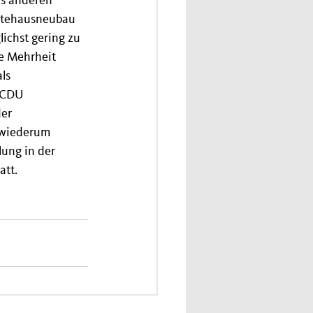
us anderen 
ätehausneubau 
chst gering zu 
e Mehrheit 
ls 
e CDU 
er 
 wiederum 
ung in der 
att.